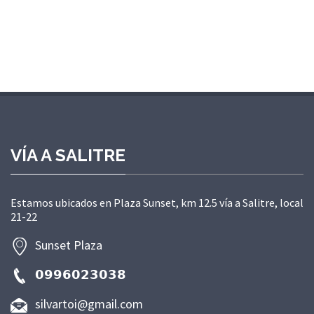
VÍA A SALITRE
Estamos ubicados en Plaza Sunset, km 12.5 vía a Salitre, local
21-22
Sunset Plaza
𝟬𝟵𝟵𝟲𝟬𝟮𝟯𝟬𝟯𝟴
silvartoi@gmail.com