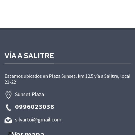
VÍA A SALITRE
Estamos ubicados en Plaza Sunset, km 12.5 vía a Salitre, local
21-22
Sunset Plaza
𝟬𝟵𝟵𝟲𝟬𝟮𝟯𝟬𝟯𝟴
silvartoi@gmail.com
📍
Ver mapa